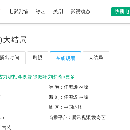
情
电影剧情
综艺
美剧
影视动态
热播电
集)大结局
播出时间
剧照
大结局
在线观看
古力娜扎
李凯馨
徐振轩
刘梦芮
»更多
导 演：
任海涛 林峰
结
编 剧：
任海涛 林峰
地 区：
中国内地
25
首播平台：
腾讯视频/爱奇艺
 古装