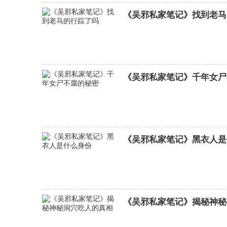
《吴邪私家笔记》找到老马
夺金分集剧情介绍
《吴邪私家笔记》千年女尸
《吴邪私家笔记》黑衣人是
《吴邪私家笔记》揭秘神秘