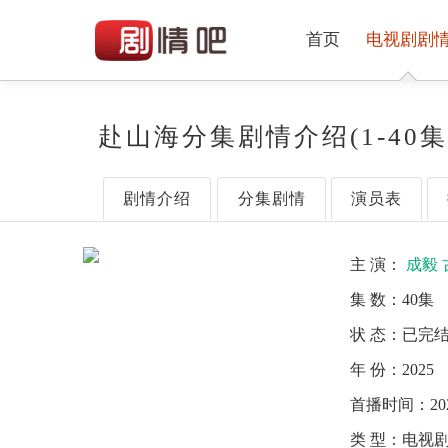
首页
电视剧剧
赴山海分集剧情介绍(1-40
剧情介绍
分集剧情
演员表
主 演：
成毅
集 数：
40集
状 态：
已完
年 份：
2025
首播时间：
20
类 型：
电视剧