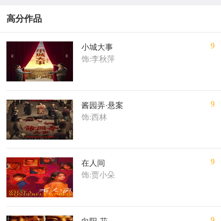
高分作品
9
小城大事
饰:李秋萍
9
酱园弄·悬案
饰:西林
9
在人间
饰:贾小朵
9