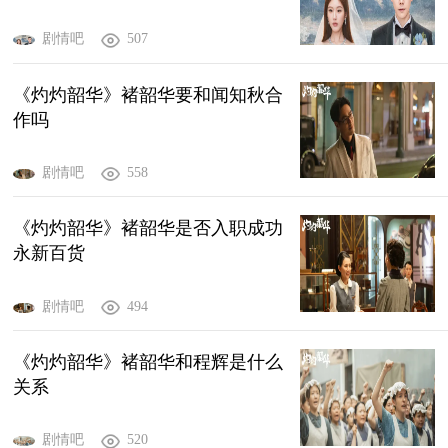
剧情吧
507
《灼灼韶华》褚韶华要和闻知秋合
作吗
剧情吧
558
《灼灼韶华》褚韶华是否入职成功
永新百货
剧情吧
494
《灼灼韶华》褚韶华和程辉是什么
关系
剧情吧
520