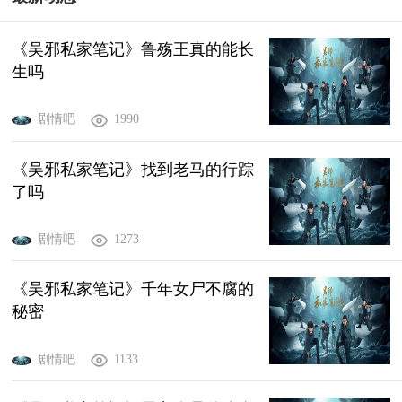
《吴邪私家笔记》鲁殇王真的能长
生吗
剧情吧
1990
《吴邪私家笔记》找到老马的行踪
了吗
剧情吧
1273
《吴邪私家笔记》千年女尸不腐的
秘密
剧情吧
1133