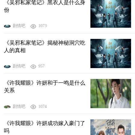
《吴邪私家笔记》黑衣人是什么身
份
剧情吧
1073
《吴邪私家笔记》揭秘神秘洞穴吃
人的真相
剧情吧
957
《许我耀眼》许妍和于一鸣是什么
关系
剧情吧
1074
《许我耀眼》许妍成功嫁入豪门了
吗