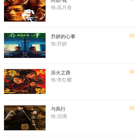
向阳·花
饰:高月香
10
乔妍的心事
饰:乔妍
10
浴火之路
饰:李红樱
10
与凤行
饰:沈璃