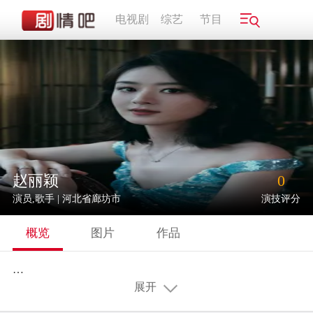
电视剧
综艺
节目
赵丽颖
0
演员,歌手 | 河北省廊坊市
演技评分
概览
图片
作品
…
展开