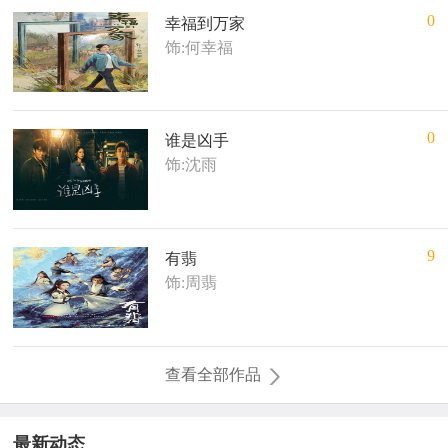
0
幸福到万家
饰:何幸福
0
谁是凶手
饰:沈雨
9
有翡
饰:周翡
查看全部作品
最新动态