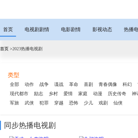
首页
电视剧剧情
电影剧情
影视动态
热播
首页 >
2023热播电视剧
类型
全部
动作
战争
谍战
革命
喜剧
青春偶像
科幻
现代都市
励志
乡村
爱情
家庭
动漫
历史传奇
神
军旅
武侠
犯罪
穿越
恐怖
少儿
戏剧
仙侠
同步热播电视剧