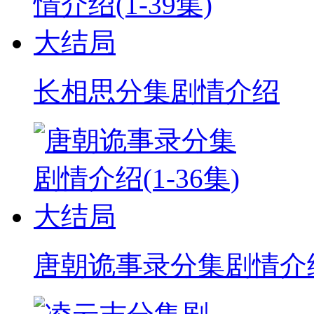
长相思分集剧情介绍
唐朝诡事录分集剧情介