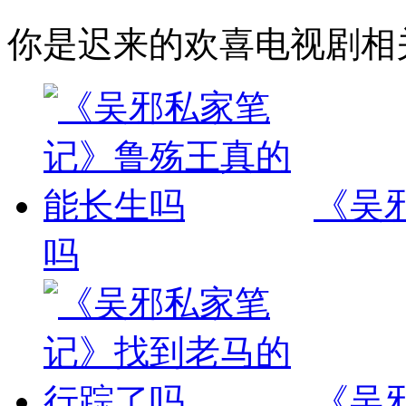
你是迟来的欢喜电视剧相
《吴
吗
《吴