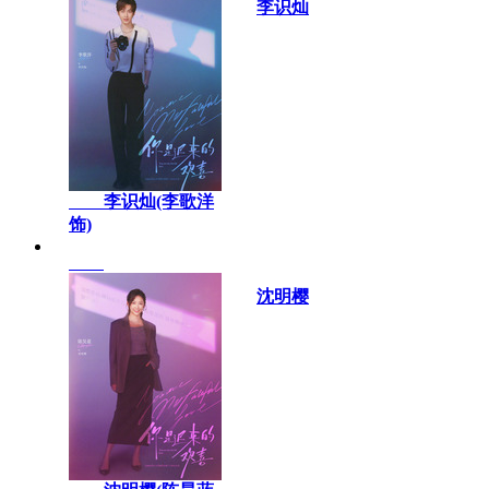
李识灿
李识灿(李歌洋
饰)
沈明樱