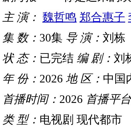
主 演：
魏哲鸣
郑合惠子
集 数：
30集
导 演：
刘栋
状 态：
已完结
编 剧：
刘
年 份：
2026
地 区：
中国
首播时间：
2026
首播平
类 型：
电视剧 现代都市