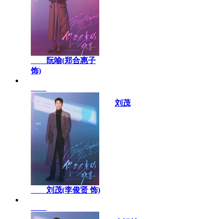
阮喻(郑合惠子
饰)
刘茂
刘茂(李俊贤 饰)