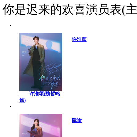
你是迟来的欢喜演员表(
许淮颂
许淮颂(魏哲鸣
饰)
阮喻