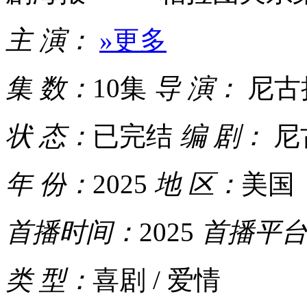
主 演：
»更多
集 数：
10集
导 演：
尼古
状 态：
已完结
编 剧：
尼
年 份：
2025
地 区：
美国
首播时间：
2025
首播平
类 型：
喜剧 / 爱情