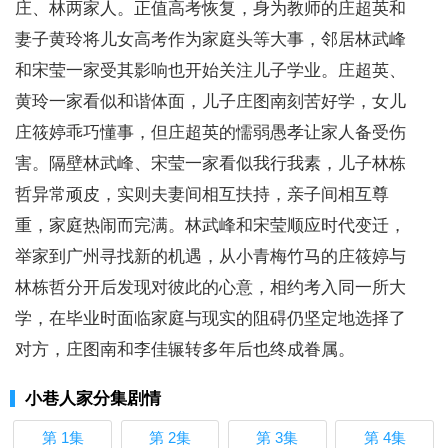
庄、林两家人。正值高考恢复，身为教师的庄超英和
妻子黄玲将儿女高考作为家庭头等大事，邻居林武峰
和宋莹一家受其影响也开始关注儿子学业。庄超英、
黄玲一家看似和谐体面，儿子庄图南刻苦好学，女儿
庄筱婷乖巧懂事，但庄超英的懦弱愚孝让家人备受伤
害。隔壁林武峰、宋莹一家看似我行我素，儿子林栋
哲异常顽皮，实则夫妻间相互扶持，亲子间相互尊
重，家庭热闹而完满。林武峰和宋莹顺应时代变迁，
举家到广州寻找新的机遇，从小青梅竹马的庄筱婷与
林栋哲分开后发现对彼此的心意，相约考入同一所大
学，在毕业时面临家庭与现实的阻碍仍坚定地选择了
对方，庄图南和李佳辗转多年后也终成眷属。
小巷人家分集剧情
第 1集
第 2集
第 3集
第 4集