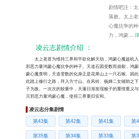
剧情吧注：
太
落败。太上老
心魔抗争的种
力，鸿蒙....
凌云志剧情介绍
太上老君为维持三界和平欲化解天劫，鸿蒙心魔趁机入侵
邪恶力量鸿蒙心魔抗争的种子。天道石因变数而崩裂，鸿蒙
蒙心魔查明，天道变数的化身正是花果山上一只石猴。因此
此踏上修行之路，拜入方寸山。在风铃、杨婵二女辅助之下
子为敌。一次次的较量中，天蓬日渐发现猴子的重情重义与
灭邪恶力量鸿蒙心魔，使得三界重归安和。
凌云志分集剧情
第43集
第42集
第41集
第4
第35集
第34集
第33集
第3