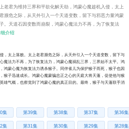
上老君为维持三界和平欲化解天劫，鸿蒙心魔趁机入侵，太上
君濒危之际，从天外引入一个天道变数，留下与邪恶力量鸿蒙
子。天道石因变数而崩裂，鸿蒙心魔法力不再，为了恢复法
详细介绍
，太上落败。太上老君濒危之际，从天外引入一个天道变数，留下与
心魔法力不再，为了恢复法力，鸿蒙心魔祸乱三界，三界始不太平。鸿
，鸿蒙心魔为恢复法力诱杀猴子。同伴雀儿为保护猴子而死，猴子也因
，猴子迅速成长。鸿蒙心魔蒙骗忠正之心的天庭大将天蓬，促使他与猴
英雄气概，也察觉到了鸿蒙心魔的真正目的。最终，猴子与天蓬联手消
0集
第39集
第38集
第37集
第36集
2集
第31集
第30集
第29集
第28集