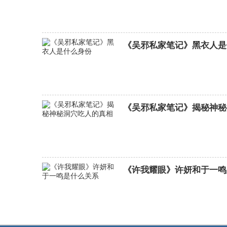
《吴邪私家笔记》黑衣人是
《吴邪私家笔记》揭秘神秘
《许我耀眼》许妍和于一鸣