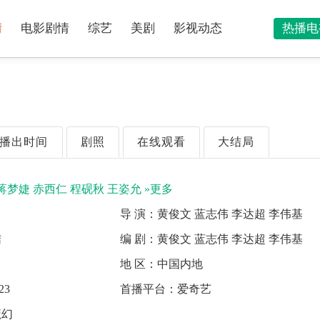
情
电影剧情
综艺
美剧
影视动态
热播电
播出时间
剧照
在线观看
大结局
蒋梦婕
赤西仁
程砚秋
王姿允
»更多
导 演：
黄俊文 蓝志伟 李达超 李伟基
结
编 剧：
黄俊文 蓝志伟 李达超 李伟基
地 区：
中国内地
23
首播平台：
爱奇艺
魔幻