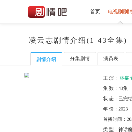
首页
电视剧剧
凌云志剧情介绍(1-43全集)
分集剧情
演员表
剧情介绍
主 演：
林峯
集 数：
43集
状 态：
已完
年 份：
2023
首播时间：
20
类 型：
神话