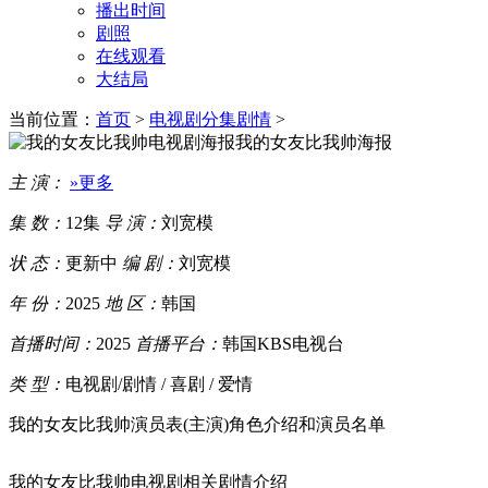
播出时间
剧照
在线观看
大结局
当前位置：
首页
>
电视剧分集剧情
>
我的女友比我帅海报
主 演：
»更多
集 数：
12集
导 演：
刘宽模
状 态：
更新中
编 剧：
刘宽模
年 份：
2025
地 区：
韩国
首播时间：
2025
首播平台：
韩国KBS电视台
类 型：
电视剧/剧情 / 喜剧 / 爱情
我的女友比我帅演员表(主演)角色介绍和演员名单
我的女友比我帅电视剧相关剧情介绍