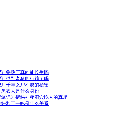
记》鲁殇王真的能长生吗
记》找到老马的行踪了吗
记》千年女尸不腐的秘密
》黑衣人是什么身份
家笔记》揭秘神秘洞穴吃人的真相
许妍和于一鸣是什么关系