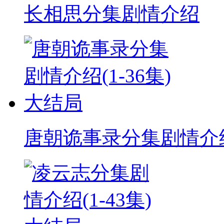
长相思分集剧情介绍
唐朝诡事录分集剧情介