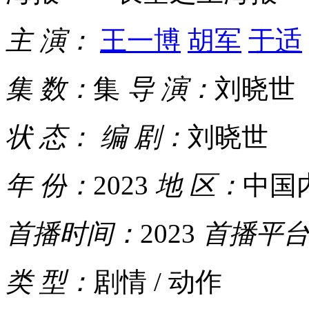
主 演：
王一博
胡军
于适
集 数：
集
导 演：
刘晓世
状 态：
编 剧：
刘晓世
年 份：
2023
地 区：
中国
首播时间：
2023
首播平
类 型：
剧情 / 动作