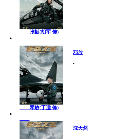
张挺(胡军 饰)
邓放
-
邓放(于适 饰)
沈天然
-