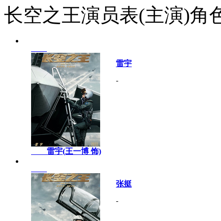
长空之王演员表(主演)角
雷宇
-
雷宇(王一博 饰)
张挺
-