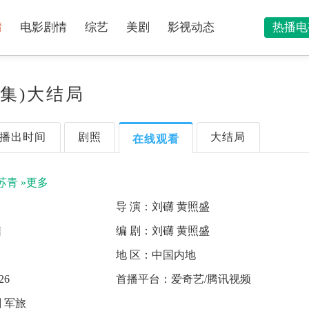
情
电影剧情
综艺
美剧
影视动态
热播电
3集)大结局
播出时间
剧照
大结局
在线观看
苏青
»更多
导 演：
刘礴 黄照盛
结
编 剧：
刘礴 黄照盛
地 区：
中国内地
26
首播平台：
爱奇艺/腾讯视频
 军旅