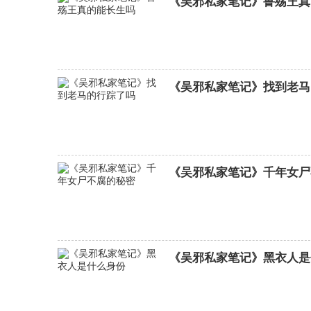
《吴邪私家笔记》鲁殇王真
《吴邪私家笔记》找到老马
夺金分集剧情介绍
《吴邪私家笔记》千年女尸
《吴邪私家笔记》黑衣人是