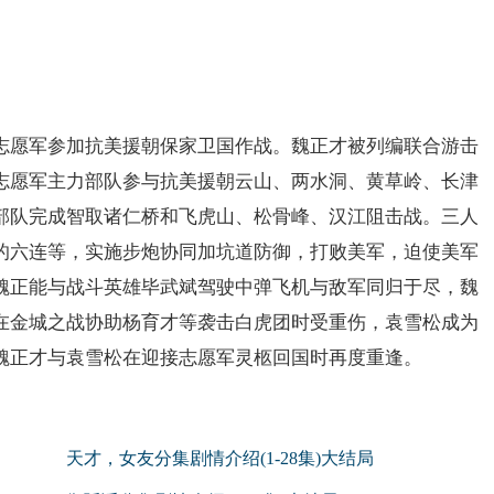
志愿军参加抗美援朝保家卫国作战。魏正才被列编联合游击
志愿军主力部队参与抗美援朝云山、两水洞、黄草岭、长津
部队完成智取诸仁桥和飞虎山、松骨峰、汉江阻击战。三人
的六连等，实施步炮协同加坑道防御，打败美军，迫使美军
魏正能与战斗英雄毕武斌驾驶中弹飞机与敌军同归于尽，魏
在金城之战协助杨育才等袭击白虎团时受重伤，袁雪松成为
魏正才与袁雪松在迎接志愿军灵柩回国时再度重逢。
天才，女友分集剧情介绍(1-28集)大结局