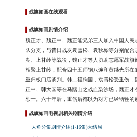
战旗如画在线观看
战旗如画剧情介绍
魏正才、魏正中、魏正能兄弟三人加入中国人民
队分支，与昔日战友袁雪松、袁秋桦等分别配合
湖、上甘岭等战役，魏正才等人协助志愿军战旗
相聚上甘岭，配合四十五师钢八连和黄继光所在
重归板门店谈判。韩二福殉国，袁雪松受重伤，
正中、韩大国等在马踏山之战血染沙场，魏正才
烈士。六十年后，重伤后都以为对方已经牺牲的
战旗如画电视剧相关剧情介绍
人鱼分集剧情介绍(1-16集)大结局