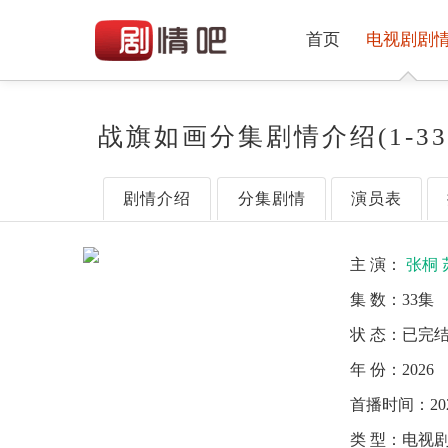
首页
电视剧剧
战旗如画分集剧情介绍(1-3
剧情介绍
分集剧情
演员表
主 演：
张桐
集 数：
33集
状 态：
已完
年 份：
2026
首播时间：
20
类 型：
电视剧