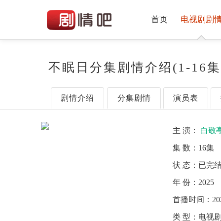
首页
电视剧剧
不眠日分集剧情介绍(1-16
剧情介绍
分集剧情
演员表
主 演：
白敬
集 数：
16集
状 态：
已完
年 份：
2025
首播时间：
20
类 型：
电视剧