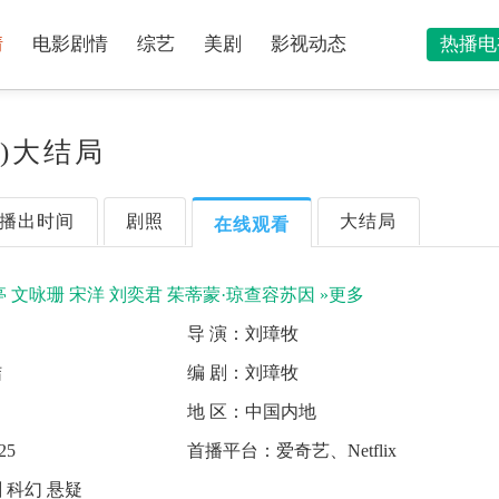
情
电影剧情
综艺
美剧
影视动态
热播电
集)大结局
播出时间
剧照
大结局
在线观看
亭
文咏珊
宋洋
刘奕君
茱蒂蒙·琼查容苏因
»更多
导 演：
刘璋牧
结
编 剧：
刘璋牧
地 区：
中国内地
25
首播平台：
爱奇艺、Netflix
 科幻 悬疑