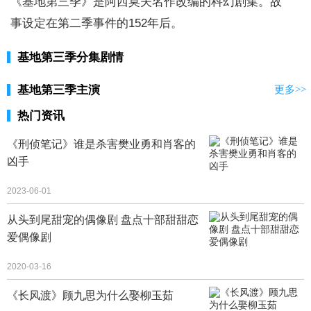
《基地第三季》是阿西莫夫名作改编的科幻剧集。故
事设定在第二季事件的152年后。
基地第三季分集剧情
基地第三季主演
更多>>
热门资讯
《刑侦笔记》谁是杀害樊业勇和肖客的
凶手
2023-06-01
从头到尾甜宠的偶像剧 盘点十部甜甜恋
爱偶像剧
2020-03-16
《长风渡》顾九思为什么娶柳玉茹