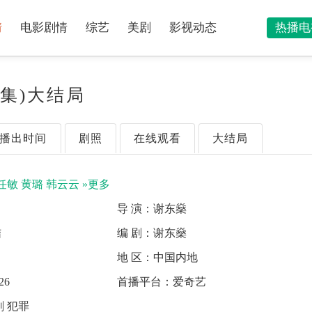
情
电影剧情
综艺
美剧
影视动态
热播电
6集)大结局
播出时间
剧照
在线观看
大结局
任敏
黄璐
韩云云
»更多
导 演：
谢东燊
结
编 剧：
谢东燊
地 区：
中国内地
26
首播平台：
爱奇艺
 犯罪