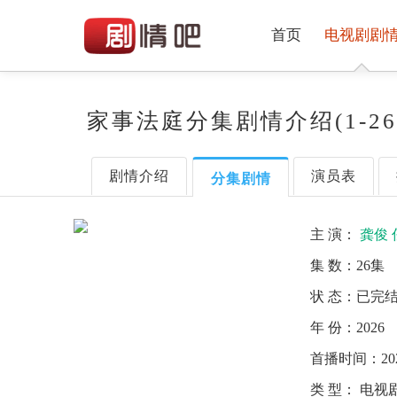
首页
电视剧剧
家事法庭分集剧情介绍(1-2
剧情介绍
演员表
分集剧情
主 演：
龚俊
集 数：
26集
状 态：
已完
年 份：
2026
首播时间：
20
类 型：
电视剧